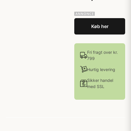
Køb her
Fri fragt over kr.
799
Hurtig levering
Sikker handel
med SSL