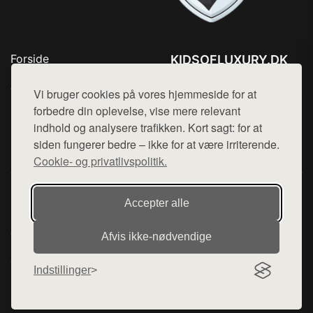
Forside
KIDSOFLUXURY.DK
Produkter
Tlf. 78768672
Top Rabatter
Vi bruger cookies på vores hjemmeside for at
Mail:
hej@want.dk
Kontakt
forbedre din oplevelse, vise mere relevant
indhold og analysere trafikken. Kort sagt: for at
Cookie- og privatlivspolitik
siden fungerer bedre – ikke for at være irriterende.
Cookie- og privatlivspolitik.
Denne side er en del af want.dk, der udgiver en række
Accepter alle
hjemmesider med præsentation af forskellige produkter fra
diverse webshops. Der sælges ikke varer fra denne side - vi
Afvis ikke‑nødvendige
henviser til de shops, som sælger varen. Vi har heller ikke
varerne på lager.
Indstillinger
© 2026 kidsofluxury.dk. Alle rettigheder forbeholdes.