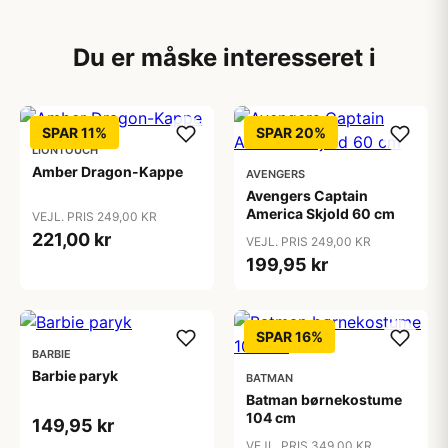
Du er måske interesseret i
SPAR 11%
SPAR 20%
LIONTOUCH
Amber Dragon-Kappe
AVENGERS
Avengers Captain
America Skjold 60 cm
VEJL. PRIS 249,00 KR
221,00 kr
VEJL. PRIS 249,00 KR
199,95 kr
SPAR 16%
BARBIE
Barbie paryk
BATMAN
Batman børnekostume
104 cm
149,95 kr
VEJL. PRIS 349,00 KR