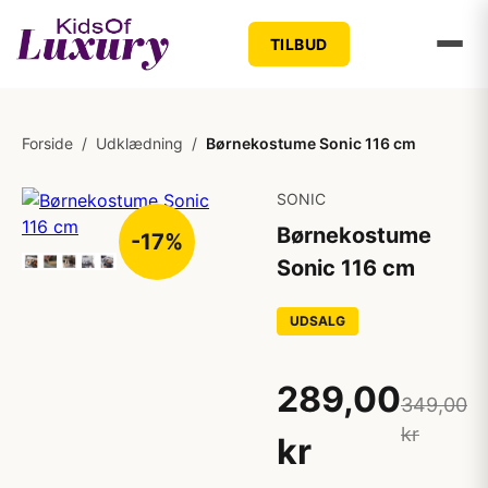
TILBUD
Forside
/
Udklædning
/
Børnekostume Sonic 116 cm
SONIC
Børnekostume
-17%
Sonic 116 cm
UDSALG
289,00
349,00
kr
kr