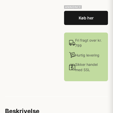
Køb her
Fri fragt over kr.
799
Hurtig levering
Sikker handel
med SSL
Beskrivelse