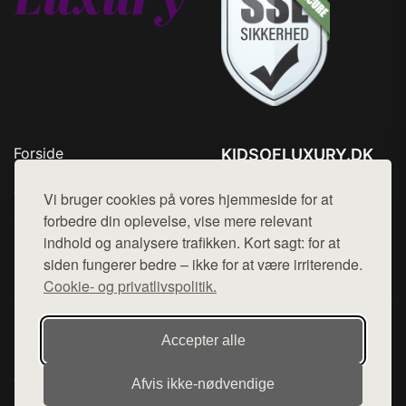
Forside
KIDSOFLUXURY.DK
Produkter
Tlf. 78768672
Top Rabatter
Vi bruger cookies på vores hjemmeside for at
Mail:
hej@want.dk
Kontakt
forbedre din oplevelse, vise mere relevant
indhold og analysere trafikken. Kort sagt: for at
Cookie- og privatlivspolitik
siden fungerer bedre – ikke for at være irriterende.
Cookie- og privatlivspolitik.
Denne side er en del af want.dk, der udgiver en række
Accepter alle
hjemmesider med præsentation af forskellige produkter fra
diverse webshops. Der sælges ikke varer fra denne side - vi
Afvis ikke‑nødvendige
henviser til de shops, som sælger varen. Vi har heller ikke