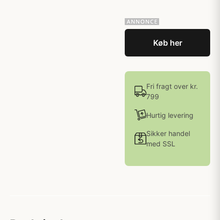
Køb her
Fri fragt over kr.
799
Hurtig levering
Sikker handel
med SSL