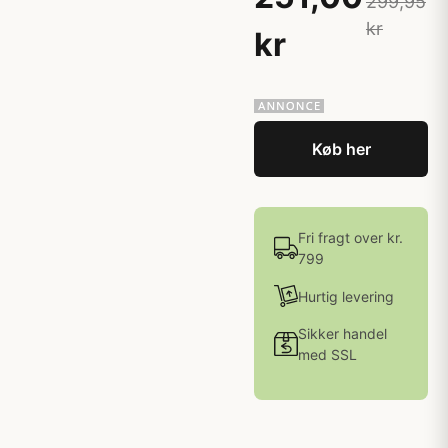
299,95
kr
kr
Køb her
Fri fragt over kr.
799
Hurtig levering
Sikker handel
med SSL