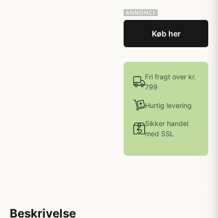
Køb her
Fri fragt over kr.
799
Hurtig levering
Sikker handel
med SSL
Beskrivelse