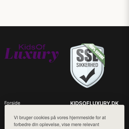
Forside
KIDSOFLUXURY.DK
Produkter
Tlf. 78768672
Top Rabatter
Vi bruger cookies på vores hjemmeside for at
Mail:
hej@want.dk
Kontakt
forbedre din oplevelse, vise mere relevant