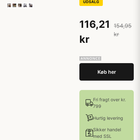
UDSALG
116,21
154,95
kr
kr
Køb her
Fri fragt over kr.
799
Hurtig levering
Sikker handel
med SSL