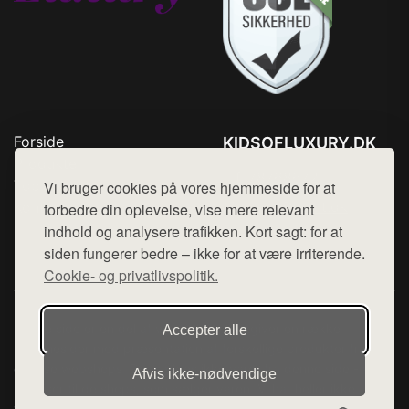
Forside
KIDSOFLUXURY.DK
Produkter
Tlf. 78768672
Top Rabatter
Vi bruger cookies på vores hjemmeside for at
Mail:
hej@want.dk
Kontakt
forbedre din oplevelse, vise mere relevant
indhold og analysere trafikken. Kort sagt: for at
Cookie- og privatlivspolitik
siden fungerer bedre – ikke for at være irriterende.
Cookie- og privatlivspolitik.
Denne side er en del af want.dk, der udgiver en række
Accepter alle
hjemmesider med præsentation af forskellige produkter fra
diverse webshops. Der sælges ikke varer fra denne side - vi
Afvis ikke‑nødvendige
henviser til de shops, som sælger varen. Vi har heller ikke
varerne på lager.