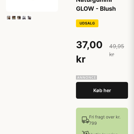
GLOW - Blush
UDSALG
37,00
49,95
kr
kr
Køb her
Fri fragt over kr.
799