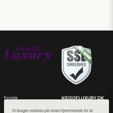
Forside
KIDSOFLUXURY.DK
Produkter
Tlf. 78768672
Top Rabatter
Vi bruger cookies på vores hjemmeside for at