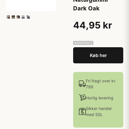
Dark Oak
44,95 kr
Køb her
Fri fragt over kr.
799
Hurtig levering
Sikker handel
med SSL