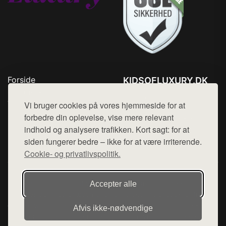
Forside
KIDSOFLUXURY.DK
Produkter
Tlf. 78768672
Top Rabatter
Vi bruger cookies på vores hjemmeside for at
Mail:
hej@want.dk
Kontakt
forbedre din oplevelse, vise mere relevant
indhold og analysere trafikken. Kort sagt: for at
Cookie- og privatlivspolitik
siden fungerer bedre – ikke for at være irriterende.
Cookie- og privatlivspolitik.
Denne side er en del af want.dk, der udgiver en række
Accepter alle
hjemmesider med præsentation af forskellige produkter fra
diverse webshops. Der sælges ikke varer fra denne side - vi
Afvis ikke‑nødvendige
henviser til de shops, som sælger varen. Vi har heller ikke