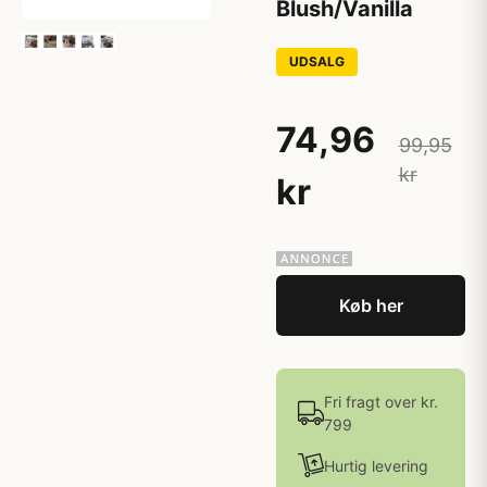
Blush/Vanilla
UDSALG
74,96
99,95
kr
kr
Køb her
Fri fragt over kr.
799
Hurtig levering