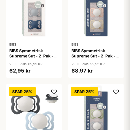
BIBS
BIBS
BIBS Symmetrisk
BIBS Symmetrisk
Supreme Sut - 2-Pak -
Supreme Sut - 2-Pak -
Str. 1 - Silikone -
Str. 1 - Silikone - GLOW -
VEJL. PRIS 89,95 KR
VEJL. PRIS 99,95 KR
Cloud/Steel Blue
Blush/Vanilla
62,95 kr
68,97 kr
SPAR 25%
SPAR 25%