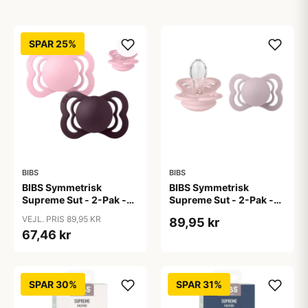
SPAR 25%
BIBS
BIBS
BIBS Symmetrisk
BIBS Symmetrisk
Supreme Sut - 2-Pak -
Supreme Sut - 2-Pak -
Str. 1 - Silikone - Baby
Str. 1 - Silikone -
VEJL. PRIS 89,95 KR
89,95 kr
Pink/Plum
Blossom/Dusky Lilac
67,46 kr
SPAR 30%
SPAR 31%