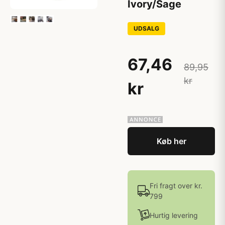
Ivory/Sage
UDSALG
67,46
89,95
kr
kr
Køb her
Fri fragt over kr.
799
Hurtig levering