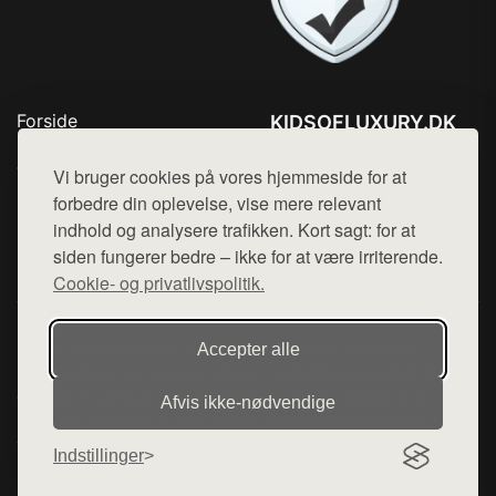
Forside
KIDSOFLUXURY.DK
Produkter
Tlf. 78768672
Top Rabatter
Vi bruger cookies på vores hjemmeside for at
Mail:
hej@want.dk
Kontakt
forbedre din oplevelse, vise mere relevant
indhold og analysere trafikken. Kort sagt: for at
Cookie- og privatlivspolitik
siden fungerer bedre – ikke for at være irriterende.
Cookie- og privatlivspolitik.
Denne side er en del af want.dk, der udgiver en række
Accepter alle
hjemmesider med præsentation af forskellige produkter fra
diverse webshops. Der sælges ikke varer fra denne side - vi
Afvis ikke‑nødvendige
henviser til de shops, som sælger varen. Vi har heller ikke
varerne på lager.
Indstillinger
© 2026 kidsofluxury.dk. Alle rettigheder forbeholdes.