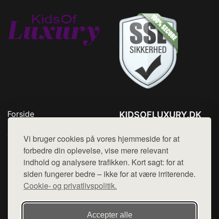
Forside
KIDSOFLUXURY.DK
Produkter
Tlf. 78768672
Top Rabatter
Vi bruger cookies på vores hjemmeside for at
Mail:
hej@want.dk
Kontakt
forbedre din oplevelse, vise mere relevant
indhold og analysere trafikken. Kort sagt: for at
Cookie- og privatlivspolitik
siden fungerer bedre – ikke for at være irriterende.
Cookie- og privatlivspolitik.
Denne side er en del af want.dk, der udgiver en række
Accepter alle