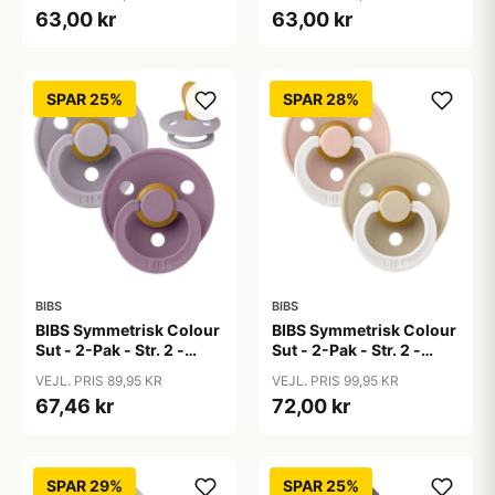
Blue/Petrol
Pink/Coral
63,00 kr
63,00 kr
SPAR 25%
SPAR 28%
BIBS
BIBS
BIBS Symmetrisk Colour
BIBS Symmetrisk Colour
Sut - 2-Pak - Str. 2 -
Sut - 2-Pak - Str. 2 -
Naturgummi - Fossil
Naturgummi - GLOW -
VEJL. PRIS 89,95 KR
VEJL. PRIS 99,95 KR
Grey/Mauve
Blush/Vanilla
67,46 kr
72,00 kr
SPAR 29%
SPAR 25%