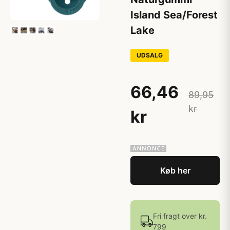
Island Sea/Forest
Lake
UDSALG
66,46
89,95
kr
kr
Køb her
Fri fragt over kr.
799