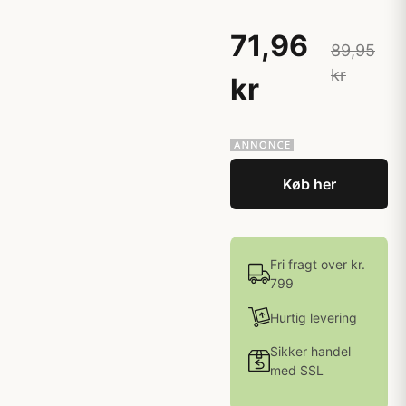
71,96
89,95
kr
kr
Køb her
Fri fragt over kr.
799
Hurtig levering
Sikker handel
med SSL