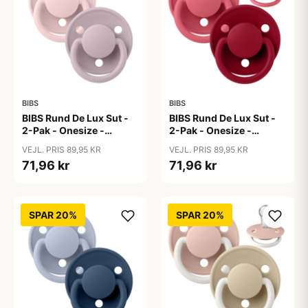
BIBS
BIBS
BIBS Rund De Lux Sut -
BIBS Rund De Lux Sut -
2-Pak - Onesize -
2-Pak - Onesize -
Silikone -
Silikone - Coral/Ruby
VEJL. PRIS 89,95 KR
VEJL. PRIS 89,95 KR
Blossom/Dusky Lilac
71,96 kr
71,96 kr
SPAR 20%
SPAR 20%