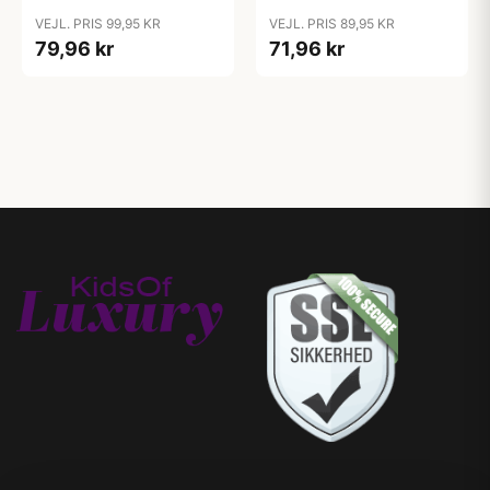
Silikone - GLOW -
Silikone - Ivory/Baby
VEJL. PRIS 99,95 KR
VEJL. PRIS 89,95 KR
Sage/Cloud
Pink
79,96 kr
71,96 kr