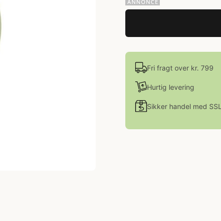
Fri fragt over kr. 799
Hurtig levering
Sikker handel med SS