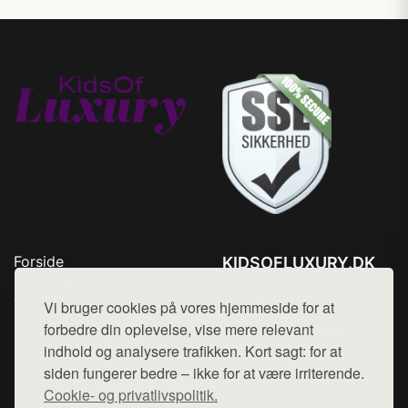
Forside
KIDSOFLUXURY.DK
Produkter
Tlf. 78768672
Top Rabatter
Vi bruger cookies på vores hjemmeside for at
Mail:
hej@want.dk
Kontakt
forbedre din oplevelse, vise mere relevant
indhold og analysere trafikken. Kort sagt: for at
Cookie- og privatlivspolitik
siden fungerer bedre – ikke for at være irriterende.
Cookie- og privatlivspolitik.