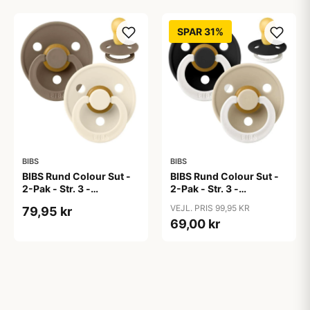
SPAR 31%
BIBS
BIBS
BIBS Rund Colour Sut -
BIBS Rund Colour Sut -
2-Pak - Str. 3 -
2-Pak - Str. 3 -
Naturgummi - Dark
Naturgummi - GLOW -
VEJL. PRIS 99,95 KR
79,95 kr
Oak/Ivory
Black/Vanilla
69,00 kr