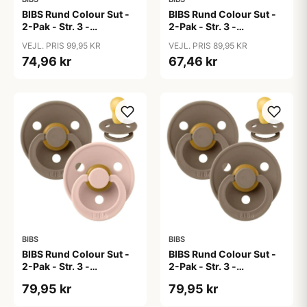
BIBS Rund Colour Sut -
BIBS Rund Colour Sut -
2-Pak - Str. 3 -
2-Pak - Str. 3 -
Naturgummi -
Naturgummi -
VEJL. PRIS 99,95 KR
VEJL. PRIS 89,95 KR
Bumblebee Studio -
Cloud/Black
74,96 kr
67,46 kr
Breeze Mix
BIBS
BIBS
BIBS Rund Colour Sut -
BIBS Rund Colour Sut -
2-Pak - Str. 3 -
2-Pak - Str. 3 -
Naturgummi - Dark
Naturgummi - Dark
79,95 kr
79,95 kr
Oak/Blush
Oak/Dark Oak