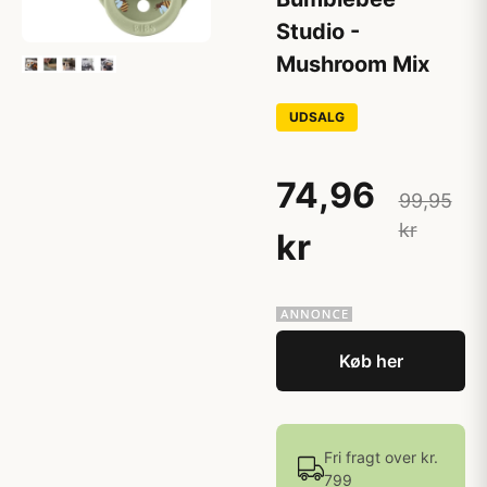
Studio -
Mushroom Mix
UDSALG
74,96
99,95
kr
kr
Køb her
Fri fragt over kr.
799