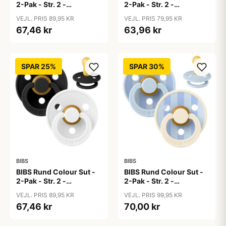
2-Pak - Str. 2 -
2-Pak - Str. 2 -
Naturgummi - Baby
Naturgummi - Baby
VEJL. PRIS 89,95 KR
VEJL. PRIS 79,95 KR
Blue/Baby Blue
Pink/Bubblegum
67,46 kr
63,96 kr
SPAR 25%
SPAR 30%
BIBS
BIBS
BIBS Rund Colour Sut -
BIBS Rund Colour Sut -
2-Pak - Str. 2 -
2-Pak - Str. 2 -
Naturgummi -
Naturgummi - Block
VEJL. PRIS 89,95 KR
VEJL. PRIS 99,95 KR
Black/White
Studio - Baby Blue/Dusty
67,46 kr
70,00 kr
Blue Mix