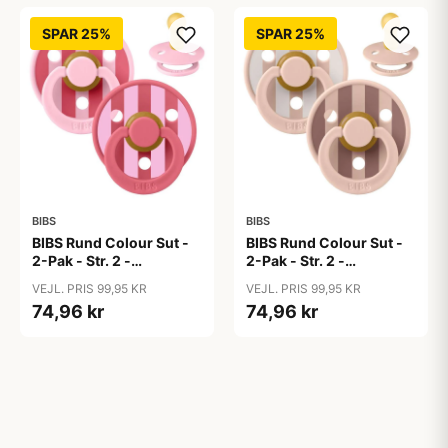
SPAR 25%
SPAR 25%
BIBS
BIBS
BIBS Rund Colour Sut -
BIBS Rund Colour Sut -
2-Pak - Str. 2 -
2-Pak - Str. 2 -
Naturgummi - Block
Naturgummi - Block
VEJL. PRIS 99,95 KR
VEJL. PRIS 99,95 KR
Studio - Baby Pink/Coral
Studio - Blush Mix
74,96 kr
74,96 kr
Mix