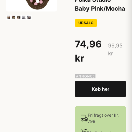
Baby Pink/Mocha
UDSALG
74,96
99,95
kr
kr
Køb her
Fri fragt over kr.
799