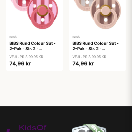
BIBS
BIBS
BIBS Rund Colour Sut -
BIBS Rund Colour Sut -
2-Pak - Str. 2 -
2-Pak - Str. 2 -
Naturgummi - Block
Naturgummi - Block
VEJL. PRIS 99,95 KR
VEJL. PRIS 99,95 KR
Studio - Baby Pink/Coral
Studio - Blush Mix
74,96 kr
74,96 kr
Mix