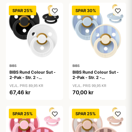
SPAR 25%
SPAR 30%
BIBS
BIBS
BIBS Rund Colour Sut -
BIBS Rund Colour Sut -
2-Pak - Str. 2 -
2-Pak - Str. 2 -
Naturgummi -
Naturgummi - Block
VEJL. PRIS 89,95 KR
VEJL. PRIS 99,95 KR
Black/White
Studio - Baby Blue/Dusty
67,46 kr
70,00 kr
Blue Mix
SPAR 25%
SPAR 25%