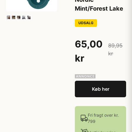
Mint/Forest Lake
UDSALG
65,00
89,95
kr
kr
Køb her
Fri fragt over kr.
799