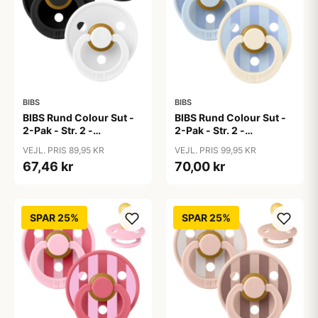
BIBS
BIBS
BIBS Rund Colour Sut -
BIBS Rund Colour Sut -
2-Pak - Str. 2 -
2-Pak - Str. 2 -
Naturgummi -
Naturgummi - Block
VEJL. PRIS 89,95 KR
VEJL. PRIS 99,95 KR
Black/White
Studio - Baby Blue/Dusty
67,46 kr
70,00 kr
Blue Mix
SPAR 25%
SPAR 25%