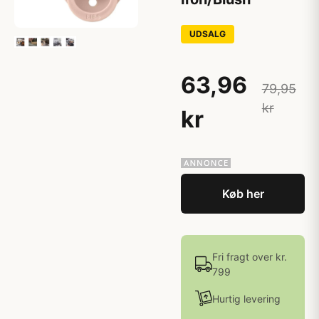
UDSALG
63,96
79,95
kr
kr
Køb her
Fri fragt over kr.
799
Hurtig levering