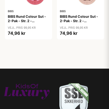
BIBS
BIBS
BIBS Rund Colour Sut -
BIBS Rund Colour Sut -
2-Pak - Str. 2 -
2-Pak - Str. 2 -
Naturgummi - Block
Naturgummi - Block
VEJL. PRIS 99,95 KR
VEJL. PRIS 99,95 KR
Studio - Baby Pink/Coral
Studio - Blush Mix
74,96 kr
74,96 kr
Mix