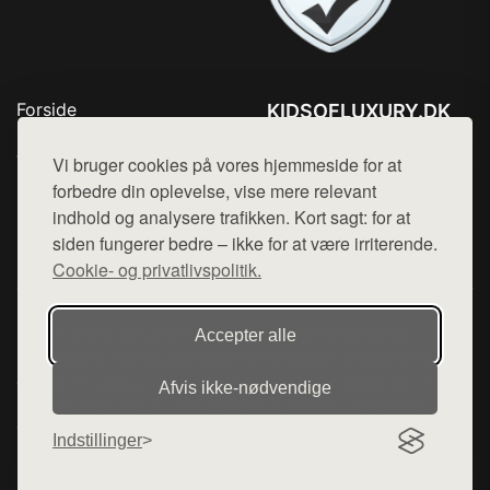
Forside
KIDSOFLUXURY.DK
Produkter
Tlf. 78768672
Top Rabatter
Vi bruger cookies på vores hjemmeside for at
Mail:
hej@want.dk
Kontakt
forbedre din oplevelse, vise mere relevant
indhold og analysere trafikken. Kort sagt: for at
Cookie- og privatlivspolitik
siden fungerer bedre – ikke for at være irriterende.
Cookie- og privatlivspolitik.
Denne side er en del af want.dk, der udgiver en række
Accepter alle
hjemmesider med præsentation af forskellige produkter fra
diverse webshops. Der sælges ikke varer fra denne side - vi
Afvis ikke‑nødvendige
henviser til de shops, som sælger varen. Vi har heller ikke
varerne på lager.
Indstillinger
© 2026 kidsofluxury.dk. Alle rettigheder forbeholdes.