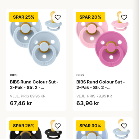
SPAR 25%
SPAR 20%
BIBS
BIBS
BIBS Rund Colour Sut -
BIBS Rund Colour Sut -
2-Pak - Str. 2 -
2-Pak - Str. 2 -
Naturgummi - Baby
Naturgummi - Baby
VEJL. PRIS 89,95 KR
VEJL. PRIS 79,95 KR
Blue/Baby Blue
Pink/Bubblegum
67,46 kr
63,96 kr
SPAR 25%
SPAR 30%