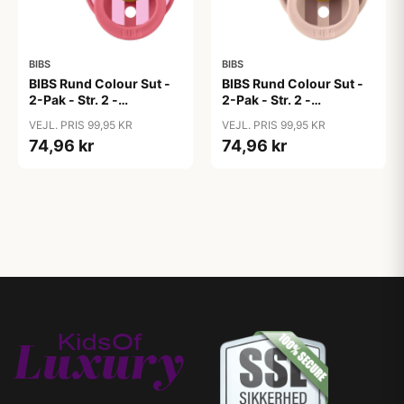
BIBS
BIBS
BIBS Rund Colour Sut -
BIBS Rund Colour Sut -
2-Pak - Str. 2 -
2-Pak - Str. 2 -
Naturgummi - Block
Naturgummi - Block
VEJL. PRIS 99,95 KR
VEJL. PRIS 99,95 KR
Studio - Baby Pink/Coral
Studio - Blush Mix
74,96 kr
74,96 kr
Mix