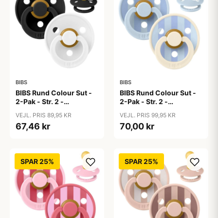
BIBS
BIBS
BIBS Rund Colour Sut -
BIBS Rund Colour Sut -
2-Pak - Str. 2 -
2-Pak - Str. 2 -
Naturgummi -
Naturgummi - Block
VEJL. PRIS 89,95 KR
VEJL. PRIS 99,95 KR
Black/White
Studio - Baby Blue/Dusty
67,46 kr
70,00 kr
Blue Mix
SPAR 25%
SPAR 25%