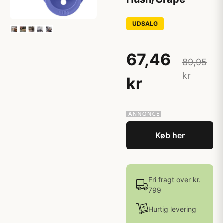
UDSALG
67,46
89,95
kr
kr
Køb her
Fri fragt over kr.
799
Hurtig levering