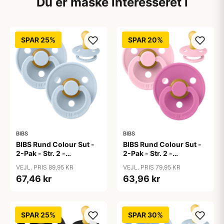
Du er måske interesseret i
SPAR 25%
SPAR 20%
BIBS
BIBS
BIBS Rund Colour Sut -
BIBS Rund Colour Sut -
2-Pak - Str. 2 -
2-Pak - Str. 2 -
Naturgummi - Baby
Naturgummi - Baby
VEJL. PRIS 89,95 KR
VEJL. PRIS 79,95 KR
Blue/Baby Blue
Pink/Bubblegum
67,46 kr
63,96 kr
SPAR 25%
SPAR 30%