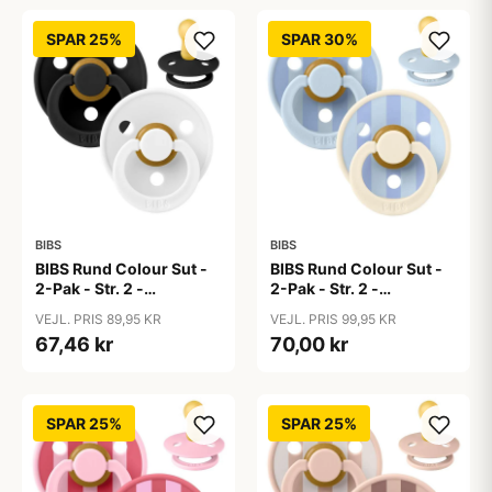
SPAR 25%
SPAR 30%
BIBS
BIBS
BIBS Rund Colour Sut -
BIBS Rund Colour Sut -
2-Pak - Str. 2 -
2-Pak - Str. 2 -
Naturgummi -
Naturgummi - Block
VEJL. PRIS 89,95 KR
VEJL. PRIS 99,95 KR
Black/White
Studio - Baby Blue/Dusty
67,46 kr
70,00 kr
Blue Mix
SPAR 25%
SPAR 25%