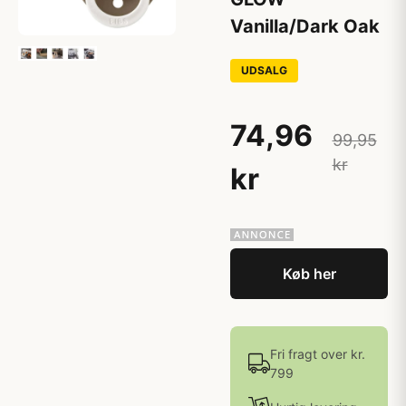
Vanilla/Dark Oak
UDSALG
74,96
99,95
kr
kr
Køb her
Fri fragt over kr.
799