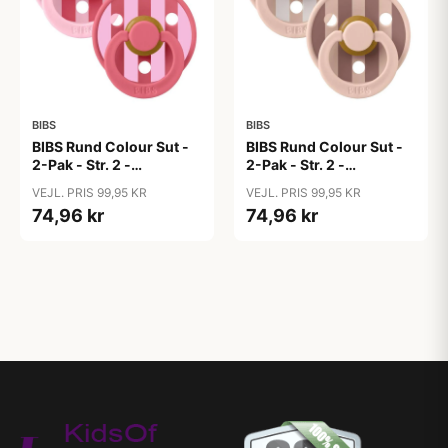
BIBS
BIBS
BIBS Rund Colour Sut -
BIBS Rund Colour Sut -
2-Pak - Str. 2 -
2-Pak - Str. 2 -
Naturgummi - Block
Naturgummi - Block
VEJL. PRIS 99,95 KR
VEJL. PRIS 99,95 KR
Studio - Baby Pink/Coral
Studio - Blush Mix
74,96 kr
74,96 kr
Mix