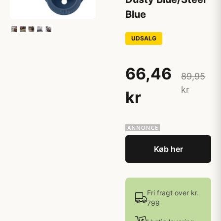
Blue
UDSALG
66,46
89,95
kr
kr
Køb her
Fri fragt over kr.
799