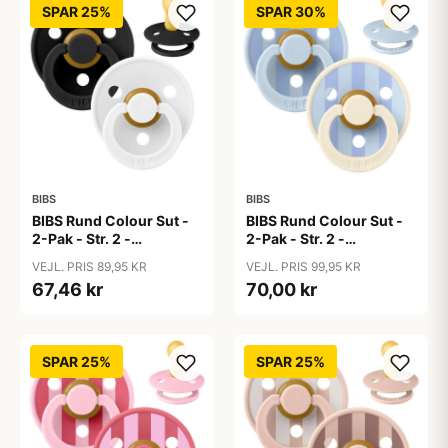
SPAR 25%
SPAR 30%
BIBS
BIBS
BIBS Rund Colour Sut -
BIBS Rund Colour Sut -
2-Pak - Str. 2 -
2-Pak - Str. 2 -
Naturgummi -
Naturgummi - Block
VEJL. PRIS 89,95 KR
VEJL. PRIS 99,95 KR
Black/White
Studio - Baby Blue/Dusty
67,46 kr
70,00 kr
Blue Mix
SPAR 25%
SPAR 25%