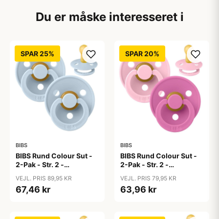
Du er måske interesseret i
SPAR 25%
SPAR 20%
BIBS
BIBS
BIBS Rund Colour Sut -
BIBS Rund Colour Sut -
2-Pak - Str. 2 -
2-Pak - Str. 2 -
Naturgummi - Baby
Naturgummi - Baby
VEJL. PRIS 89,95 KR
VEJL. PRIS 79,95 KR
Blue/Baby Blue
Pink/Bubblegum
67,46 kr
63,96 kr