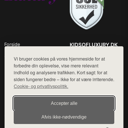
Forside
KIDSOFLUXURY.DK
Produkter
Tlf. 78768672
Top Rabatter
Vi bruger cookies på vores hjemmeside for at
Mail:
hej@want.dk
Kontakt
forbedre din oplevelse, vise mere relevant
indhold og analysere trafikken. Kort sagt: for at
Cookie- og privatlivspolitik
siden fungerer bedre – ikke for at være irriterende.
Cookie- og privatlivspolitik.
Denne side er en del af want.dk, der udgiver en række
Accepter alle
hjemmesider med præsentation af forskellige produkter fra
diverse webshops. Der sælges ikke varer fra denne side - vi
Afvis ikke‑nødvendige
henviser til de shops, som sælger varen. Vi har heller ikke
varerne på lager.