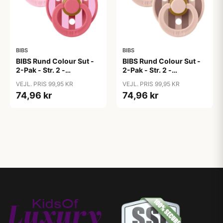
BIBS
BIBS
BIBS Rund Colour Sut -
BIBS Rund Colour Sut -
2-Pak - Str. 2 -
2-Pak - Str. 2 -
Naturgummi - Block
Naturgummi - Block
VEJL. PRIS 99,95 KR
VEJL. PRIS 99,95 KR
Studio - Baby Pink/Coral
Studio - Blush Mix
74,96 kr
74,96 kr
Mix