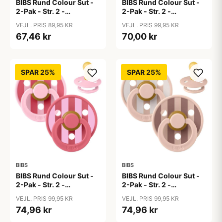
BIBS Rund Colour Sut -
BIBS Rund Colour Sut -
2-Pak - Str. 2 -
2-Pak - Str. 2 -
Naturgummi -
Naturgummi - Block
VEJL. PRIS 89,95 KR
VEJL. PRIS 99,95 KR
Black/White
Studio - Baby Blue/Dusty
67,46 kr
70,00 kr
Blue Mix
SPAR 25%
SPAR 25%
BIBS
BIBS
BIBS Rund Colour Sut -
BIBS Rund Colour Sut -
2-Pak - Str. 2 -
2-Pak - Str. 2 -
Naturgummi - Block
Naturgummi - Block
VEJL. PRIS 99,95 KR
VEJL. PRIS 99,95 KR
Studio - Baby Pink/Coral
Studio - Blush Mix
74,96 kr
74,96 kr
Mix