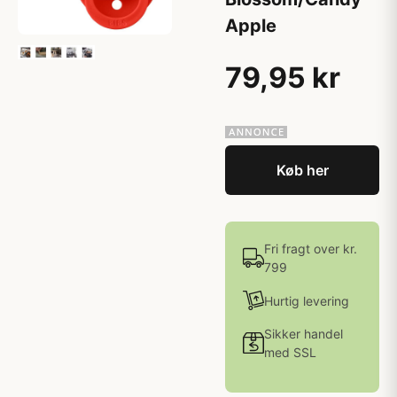
Apple
79,95 kr
Køb her
Fri fragt over kr.
799
Hurtig levering
Sikker handel
med SSL