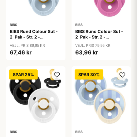
BIBS
BIBS
BIBS Rund Colour Sut -
BIBS Rund Colour Sut -
2-Pak - Str. 2 -
2-Pak - Str. 2 -
Naturgummi - Baby
Naturgummi - Baby
VEJL. PRIS 89,95 KR
VEJL. PRIS 79,95 KR
Blue/Baby Blue
Pink/Bubblegum
67,46 kr
63,96 kr
SPAR 25%
SPAR 30%
BIBS
BIBS