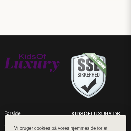
Forside
KIDSOFLUXURY.DK
Produkter
Tlf. 78768672
Top Rabatter
Vi bruger cookies på vores hjemmeside for at