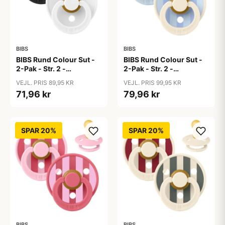
BIBS
BIBS
BIBS Rund Colour Sut -
BIBS Rund Colour Sut -
2-Pak - Str. 2 -
2-Pak - Str. 2 -
Naturgummi -
Naturgummi - Block
VEJL. PRIS 89,95 KR
VEJL. PRIS 99,95 KR
Black/White
Studio - Baby Blue/Dusty
71,96 kr
79,96 kr
Blue Mix
SPAR 20%
SPAR 20%
BIBS
BIBS