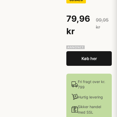
79,96
99,95
kr
kr
Køb her
Fri fragt over kr.
799
Hurtig levering
Sikker handel
med SSL