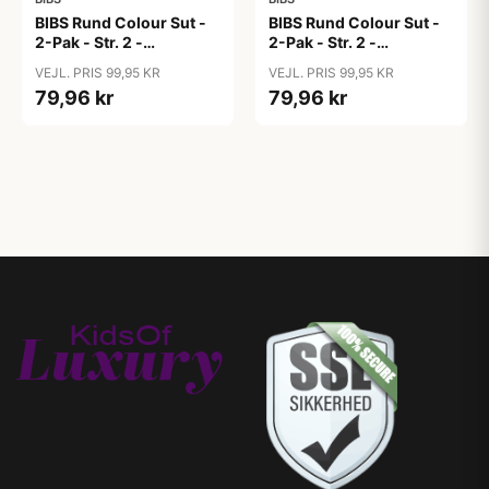
BIBS Rund Colour Sut -
BIBS Rund Colour Sut -
2-Pak - Str. 2 -
2-Pak - Str. 2 -
Naturgummi - Block
Naturgummi - Block
VEJL. PRIS 99,95 KR
VEJL. PRIS 99,95 KR
Studio - Baby Pink/Coral
Studio - Ruby/Pine Mix
79,96 kr
79,96 kr
Mix