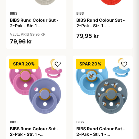
BIBS
BIBS
BIBS Rund Colour Sut -
BIBS Rund Colour Sut -
2-Pak - Str. 1 -
2-Pak - Str. 1 -
Naturgummi - Block
Naturgummi -
VEJL. PRIS 99,95 KR
79,95 kr
Studio - Sand Mix
Blossom/Candy Apple
79,96 kr
SPAR 20%
SPAR 20%
BIBS
BIBS
BIBS Rund Colour Sut -
BIBS Rund Colour Sut -
2-Pak - Str. 1 -
2-Pak - Str. 1 -