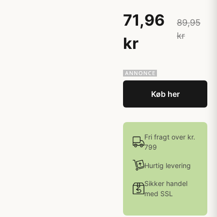
71,96
89,95
kr
kr
Køb her
Fri fragt over kr.
799
Hurtig levering
Sikker handel
med SSL