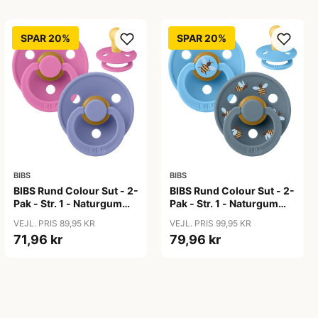
SPAR 20%
SPAR 20%
BIBS
BIBS
BIBS Rund Colour Sut - 2-
BIBS Rund Colour Sut - 2-
Pak - Str. 1 - Naturgummi
Pak - Str. 1 - Naturgummi
- Bubblegum/Peri
- Bumblebee Studio -
VEJL. PRIS 89,95 KR
VEJL. PRIS 99,95 KR
Breeze Mix
71,96 kr
79,96 kr