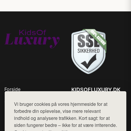
Forside
KIDSOFLUXURY.DK
Produkter
Tlf. 78768672
Top Rabatter
Vi bruger cookies på vores hjemmeside for at
Mail:
hej@want.dk
Kontakt
forbedre din oplevelse, vise mere relevant
indhold og analysere trafikken. Kort sagt: for at
Cookie- og privatlivspolitik
siden fungerer bedre – ikke for at være irriterende.