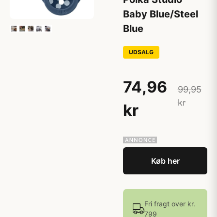
Baby Blue/Steel
Blue
UDSALG
74,96
99,95
kr
kr
Køb her
Fri fragt over kr.
799