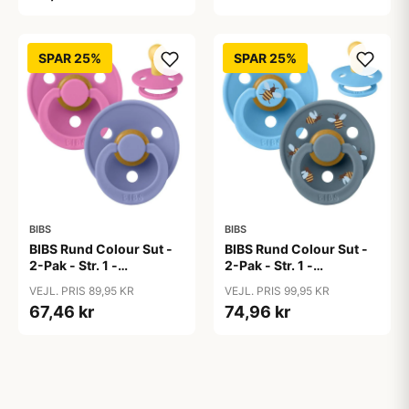
SPAR 25%
SPAR 25%
BIBS
BIBS
BIBS Rund Colour Sut -
BIBS Rund Colour Sut -
2-Pak - Str. 1 -
2-Pak - Str. 1 -
Naturgummi -
Naturgummi -
VEJL. PRIS 89,95 KR
VEJL. PRIS 99,95 KR
Bubblegum/Peri
Bumblebee Studio -
67,46 kr
74,96 kr
Breeze Mix