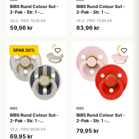
BIBS Rund Colour Sut -
BIBS Rund Colour Sut -
2-Pak - Str. 1 -
2-Pak - Str. 1 -
Naturgummi - Baby
Naturgummi - Baby
VEJL. PRIS 79,95 KR
VEJL. PRIS 79,95 KR
Blue/Peri
Pink/Bubblegum
59,96 kr
63,96 kr
SPAR 30%
BIBS
BIBS
BIBS Rund Colour Sut -
BIBS Rund Colour Sut -
2-Pak - Str. 1 -
2-Pak - Str. 1 -
Naturgummi - Block
Naturgummi -
VEJL. PRIS 99,95 KR
79,95 kr
Studio - Sand Mix
Blossom/Candy Apple
69,95 kr