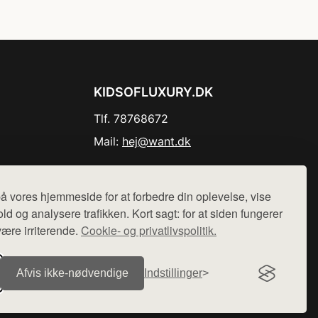
KIDSOFLUXURY.DK
Tlf. 78768672
Mail:
hej@want.dk
Cookie- og privatlivspolitik
å vores hjemmeside for at forbedre din oplevelse, vise
ld og analysere trafikken. Kort sagt: for at siden fungerer
være irriterende.
Cookie- og privatlivspolitik.
r sælges ikke varer fra denne side - vi henviser til de shops,
Afvis ikke‑nødvendige
Indstillinger