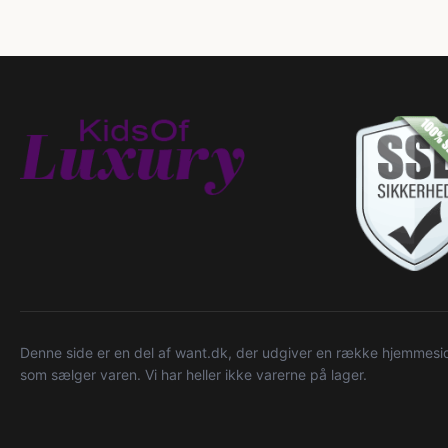
Denne side er en del af want.dk, der udgiver en række hjemmeside
som sælger varen. Vi har heller ikke varerne på lager.