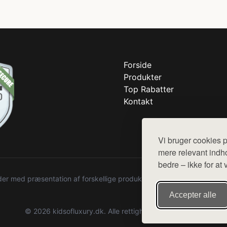
Forside
Produkter
Top Rabatter
Kontakt
Vi bruger cookies p
mere relevant indho
bedre – ikke for at 
r med præsentation af forskellige produkter fra diverse webshops. De
Accepter alle
© 2026 kidsofluxury.dk. Alle rettigheder forbeholdes.