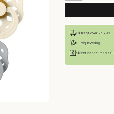
Fri fragt over kr. 799
Hurtig levering
Sikker handel med SS