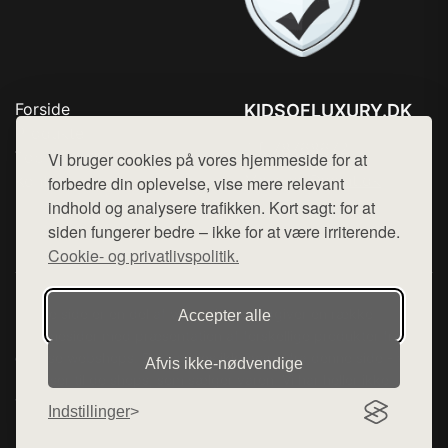
Forside
KIDSOFLUXURY.DK
Produkter
Tlf. 78768672
Top Rabatter
Vi bruger cookies på vores hjemmeside for at
Mail:
hej@want.dk
Kontakt
forbedre din oplevelse, vise mere relevant
indhold og analysere trafikken. Kort sagt: for at
Cookie- og privatlivspolitik
siden fungerer bedre – ikke for at være irriterende.
Cookie- og privatlivspolitik.
Denne side er en del af want.dk, der udgiver en række
Accepter alle
hjemmesider med præsentation af forskellige produkter fra
diverse webshops. Der sælges ikke varer fra denne side - vi
Afvis ikke‑nødvendige
henviser til de shops, som sælger varen. Vi har heller ikke
varerne på lager.
Indstillinger
© 2026 kidsofluxury.dk. Alle rettigheder forbeholdes.