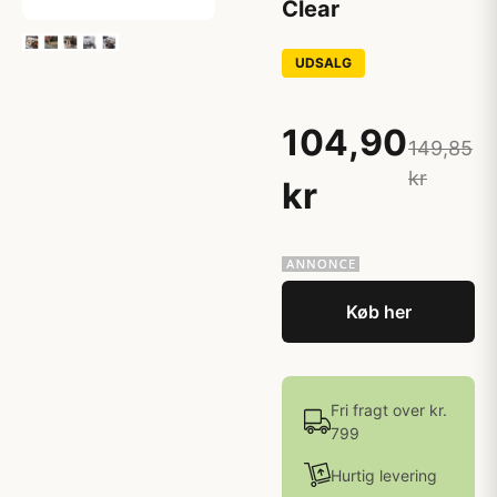
Clear
UDSALG
104,90
149,85
kr
kr
Køb her
Fri fragt over kr.
799
Hurtig levering