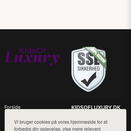
Forside
KIDSOFLUXURY.DK
Produkter
Tlf. 78768672
Top Rabatter
Vi bruger cookies på vores hjemmeside for at
Mail:
hej@want.dk
Kontakt
forbedre din oplevelse, vise mere relevant