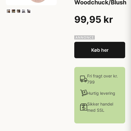
Woodchuck/Blush
99,95 kr
Køb her
Fri fragt over kr.
799
Hurtig levering
Sikker handel
med SSL