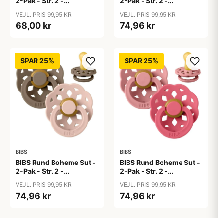
2-Pak - Str. 2 -
2-Pak - Str. 2 -
Naturgummi -
Naturgummi -
VEJL. PRIS 99,95 KR
VEJL. PRIS 99,95 KR
Blossom/Dusky Lilac
Bubblegum/Peri
68,00 kr
74,96 kr
SPAR 25%
SPAR 25%
BIBS
BIBS
BIBS Rund Boheme Sut -
BIBS Rund Boheme Sut -
2-Pak - Str. 2 -
2-Pak - Str. 2 -
Naturgummi - Dark
Naturgummi - Dusty
VEJL. PRIS 99,95 KR
VEJL. PRIS 99,95 KR
Oak/Blush
Pink/Coral
74,96 kr
74,96 kr