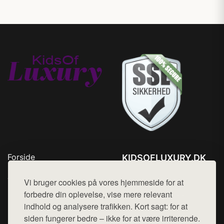
Forside
KIDSOFLUXURY.DK
Produkter
Tlf. 78768672
Top Rabatter
Vi bruger cookies på vores hjemmeside for at
Mail:
hej@want.dk
Kontakt
forbedre din oplevelse, vise mere relevant
indhold og analysere trafikken. Kort sagt: for at
Cookie- og privatlivspolitik
siden fungerer bedre – ikke for at være irriterende.