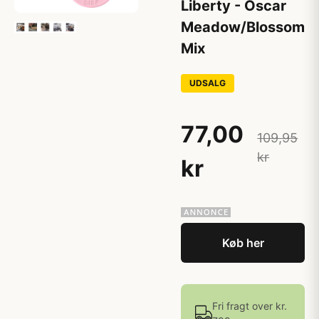
Liberty - Oscar
Meadow/Blossom
Mix
UDSALG
77,00
109,95
kr
kr
Køb her
Fri fragt over kr.