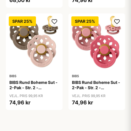
68,00 kr
74,96 kr
SPAR 25%
SPAR 25%
BIBS
BIBS
BIBS Rund Boheme Sut -
BIBS Rund Boheme Sut -
2-Pak - Str. 2 -
2-Pak - Str. 2 -
Naturgummi - Dark
Naturgummi - Dusty
VEJL. PRIS 99,95 KR
VEJL. PRIS 99,95 KR
Oak/Blush
Pink/Coral
74,96 kr
74,96 kr