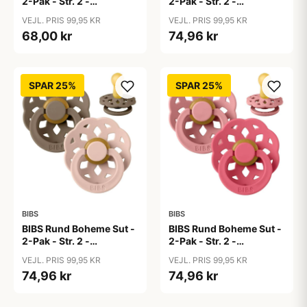
2-Pak - Str. 2 -
2-Pak - Str. 2 -
Naturgummi -
Naturgummi -
VEJL. PRIS 99,95 KR
VEJL. PRIS 99,95 KR
Blossom/Dusky Lilac
Bubblegum/Peri
68,00 kr
74,96 kr
SPAR 25%
SPAR 25%
BIBS
BIBS
BIBS Rund Boheme Sut -
BIBS Rund Boheme Sut -
2-Pak - Str. 2 -
2-Pak - Str. 2 -
Naturgummi - Dark
Naturgummi - Dusty
VEJL. PRIS 99,95 KR
VEJL. PRIS 99,95 KR
Oak/Blush
Pink/Coral
74,96 kr
74,96 kr