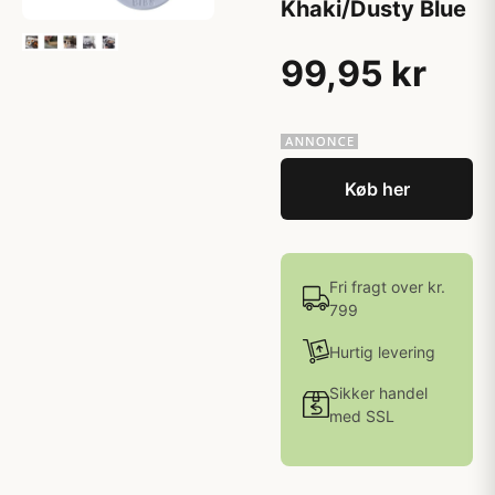
Khaki/Dusty Blue
99,95 kr
Køb her
Fri fragt over kr.
799
Hurtig levering
Sikker handel
med SSL