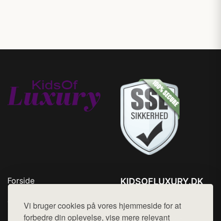
Forside
KIDSOFLUXURY.DK
Produkter
Tlf. 78768672
Top Rabatter
Vi bruger cookies på vores hjemmeside for at
Mail:
hej@want.dk
Kontakt
forbedre din oplevelse, vise mere relevant