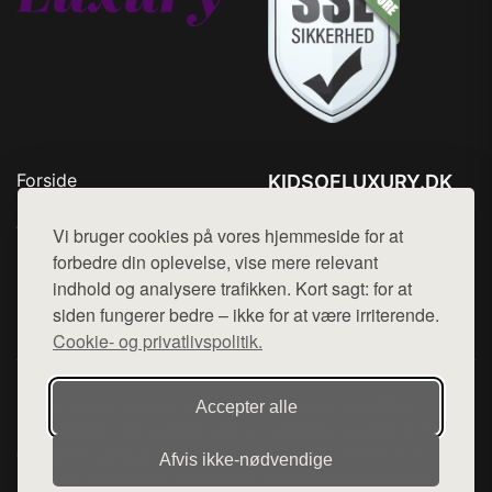
Forside
KIDSOFLUXURY.DK
Produkter
Tlf. 78768672
Top Rabatter
Vi bruger cookies på vores hjemmeside for at
Mail:
hej@want.dk
Kontakt
forbedre din oplevelse, vise mere relevant
indhold og analysere trafikken. Kort sagt: for at
Cookie- og privatlivspolitik
siden fungerer bedre – ikke for at være irriterende.
Cookie- og privatlivspolitik.
Denne side er en del af want.dk, der udgiver en række
Accepter alle
hjemmesider med præsentation af forskellige produkter fra
diverse webshops. Der sælges ikke varer fra denne side - vi
Afvis ikke‑nødvendige
henviser til de shops, som sælger varen. Vi har heller ikke