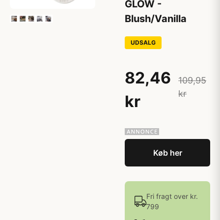
GLOW -
Blush/Vanilla
UDSALG
82,46
109,95
kr
kr
Køb her
Fri fragt over kr.
799