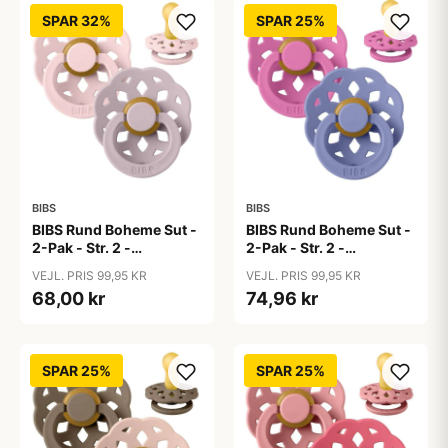
SPAR 32%
SPAR 25%
BIBS
BIBS
BIBS Rund Boheme Sut -
BIBS Rund Boheme Sut -
2-Pak - Str. 2 -
2-Pak - Str. 2 -
Naturgummi -
Naturgummi -
VEJL. PRIS 99,95 KR
VEJL. PRIS 99,95 KR
Blossom/Dusky Lilac
Bubblegum/Peri
68,00 kr
74,96 kr
SPAR 25%
SPAR 25%