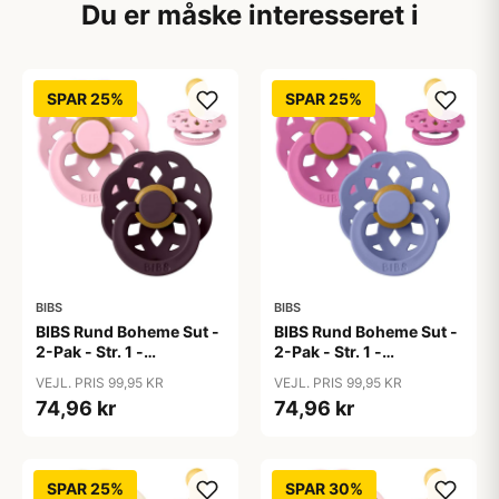
Du er måske interesseret i
SPAR 25%
SPAR 25%
BIBS
BIBS
BIBS Rund Boheme Sut -
BIBS Rund Boheme Sut -
2-Pak - Str. 1 -
2-Pak - Str. 1 -
Naturgummi - Baby
Naturgummi -
VEJL. PRIS 99,95 KR
VEJL. PRIS 99,95 KR
Pink/Plum
Bubblegum/Peri
74,96 kr
74,96 kr
SPAR 25%
SPAR 30%