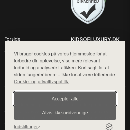
Forside
KIDSOFLUXURY.DK
Produkter
Tlf. 78768672
Top Rabatter
Vi bruger cookies på vores hjemmeside for at
Mail:
hej@want.dk
Kontakt
forbedre din oplevelse, vise mere relevant
indhold og analysere trafikken. Kort sagt: for at
Cookie- og privatlivspolitik
siden fungerer bedre – ikke for at være irriterende.
Cookie- og privatlivspolitik.
Denne side er en del af want.dk, der udgiver en række
Accepter alle
hjemmesider med præsentation af forskellige produkter fra
diverse webshops. Der sælges ikke varer fra denne side - vi
Afvis ikke‑nødvendige
henviser til de shops, som sælger varen. Vi har heller ikke
varerne på lager.
Indstillinger