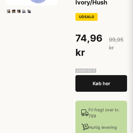
Ivory/Hush
UDSALG
74,96
99,95
kr
kr
Køb her
Fri fragt over kr.
799
Hurtig levering