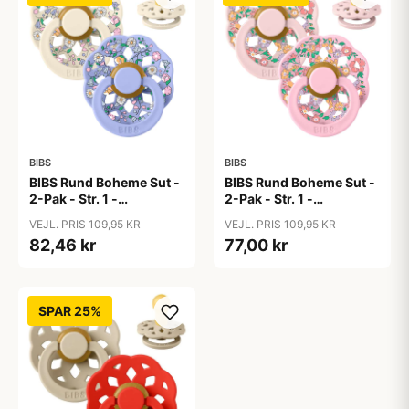
BIBS
BIBS
BIBS Rund Boheme Sut -
BIBS Rund Boheme Sut -
2-Pak - Str. 1 -
2-Pak - Str. 1 -
Naturgummi - Liberty -
Naturgummi - Liberty -
VEJL. PRIS 109,95 KR
VEJL. PRIS 109,95 KR
Chloe Meadow/Ivory
Oscar Meadow/Blossom
82,46 kr
77,00 kr
Mix
Mix
SPAR 25%