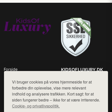
Forside
KIDSOFLUXURY.DK
Produkter
Tlf. 78768672
Top Rabatter
Vi bruger cookies på vores hjemmeside for at
Mail:
hej@want.dk
Kontakt
forbedre din oplevelse, vise mere relevant
indhold og analysere trafikken. Kort sagt: for at
Cookie- og privatlivspolitik
siden fungerer bedre – ikke for at være irriterende.
Cookie- og privatlivspolitik.