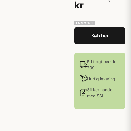
kr
kr
Køb her
Fri fragt over kr.
799
Hurtig levering
Sikker handel
med SSL