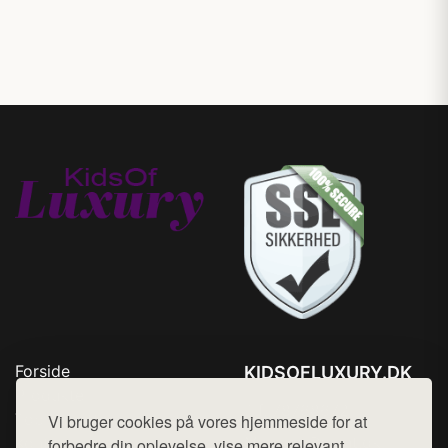
Forside
KIDSOFLUXURY.DK
Produkter
Tlf. 78768672
Top Rabatter
Vi bruger cookies på vores hjemmeside for at
Mail:
hej@want.dk
Kontakt
forbedre din oplevelse, vise mere relevant