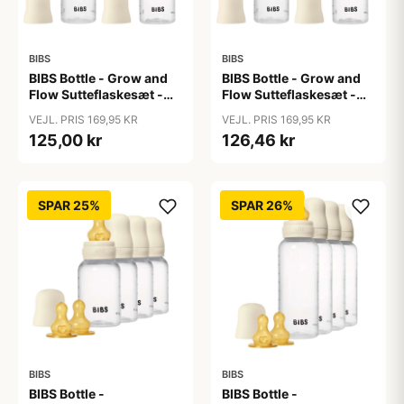
BIBS
BIBS
BIBS Bottle - Grow and
BIBS Bottle - Grow and
Flow Sutteflaskesæt -
Flow Sutteflaskesæt -
Plastik -
Plastik - Silikone/Rund -
VEJL. PRIS 169,95 KR
VEJL. PRIS 169,95 KR
Naturgummi/Rund -
150ml/270ml - 2-Pak -
125,00 kr
126,46 kr
150ml/270ml - 2-Pak -
Ivory
Ivory
SPAR 25%
SPAR 26%
BIBS
BIBS
BIBS Bottle -
BIBS Bottle -