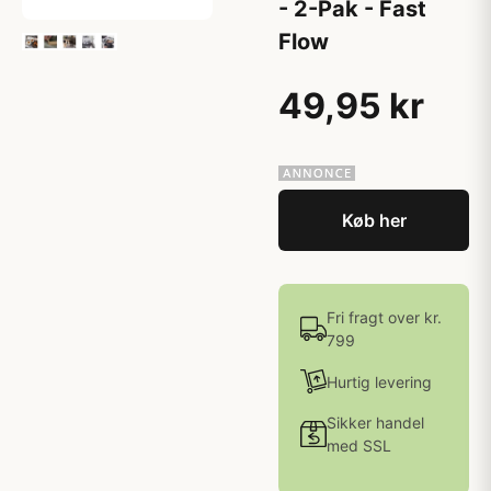
- 2-Pak - Fast
Flow
49,95 kr
Køb her
Fri fragt over kr.
799
Hurtig levering
Sikker handel
med SSL