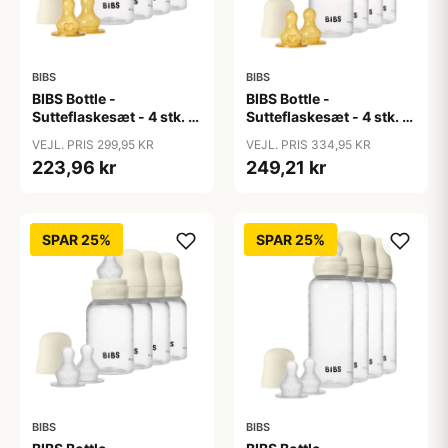
BIBS
BIBS
BIBS Bottle -
BIBS Bottle -
Sutteflaskesæt - 4 stk. -
Sutteflaskesæt - 4 stk. -
Plastik - Naturgummi -
Plastik - Naturgummi -
VEJL. PRIS 299,95 KR
VEJL. PRIS 334,95 KR
150ml - Ivory
270ml - Ivory
223,96 kr
249,21 kr
SPAR 25%
SPAR 25%
BIBS
BIBS