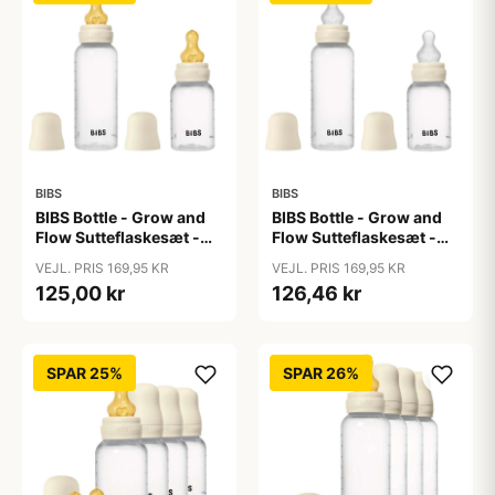
BIBS
BIBS
BIBS Bottle - Grow and
BIBS Bottle - Grow and
Flow Sutteflaskesæt -
Flow Sutteflaskesæt -
Plastik -
Plastik - Silikone/Rund -
VEJL. PRIS 169,95 KR
VEJL. PRIS 169,95 KR
Naturgummi/Rund -
150ml/270ml - 2-Pak -
125,00 kr
126,46 kr
150ml/270ml - 2-Pak -
Ivory
Ivory
SPAR 25%
SPAR 26%