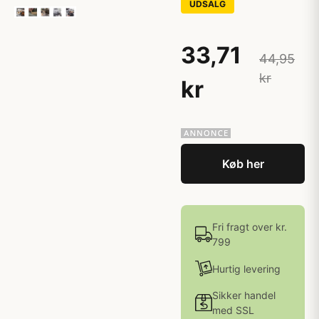
UDSALG
33,71
44,95
kr
kr
Køb her
Fri fragt over kr.
799
Hurtig levering
Sikker handel
med SSL