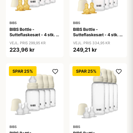
BIBS
BIBS
BIBS Bottle -
BIBS Bottle -
Sutteflaskesæt - 4 stk. -
Sutteflaskesæt - 4 stk. -
Plastik - Naturgummi -
Plastik - Naturgummi -
VEJL. PRIS 299,95 KR
VEJL. PRIS 334,95 KR
150ml - Ivory
270ml - Ivory
223,96 kr
249,21 kr
SPAR 25%
SPAR 25%
BIBS
BIBS