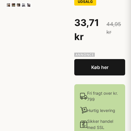
UDSALG
33,71
44,95
kr
kr
Køb her
Fri fragt over kr.
799
Hurtig levering
Sikker handel
med SSL