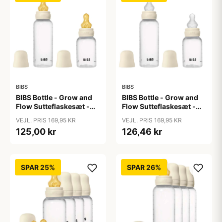
BIBS
BIBS
BIBS Bottle - Grow and
BIBS Bottle - Grow and
Flow Sutteflaskesæt -
Flow Sutteflaskesæt -
Plastik -
Plastik - Silikone/Rund -
VEJL. PRIS 169,95 KR
VEJL. PRIS 169,95 KR
Naturgummi/Rund -
150ml/270ml - 2-Pak -
125,00 kr
126,46 kr
150ml/270ml - 2-Pak -
Ivory
Ivory
SPAR 25%
SPAR 26%