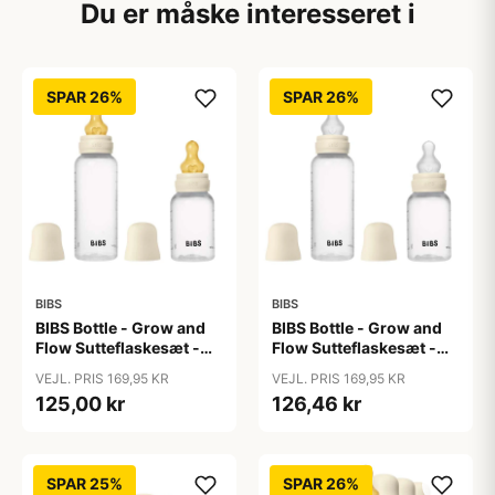
Du er måske interesseret i
SPAR 26%
SPAR 26%
BIBS
BIBS
BIBS Bottle - Grow and
BIBS Bottle - Grow and
Flow Sutteflaskesæt -
Flow Sutteflaskesæt -
Plastik -
Plastik - Silikone/Rund -
VEJL. PRIS 169,95 KR
VEJL. PRIS 169,95 KR
Naturgummi/Rund -
150ml/270ml - 2-Pak -
125,00 kr
126,46 kr
150ml/270ml - 2-Pak -
Ivory
Ivory
SPAR 25%
SPAR 26%