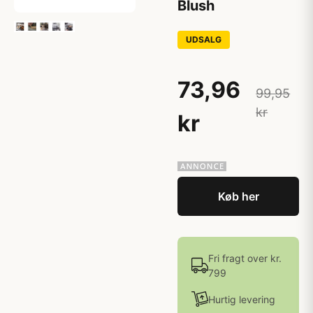
Blush
UDSALG
73,96
99,95
kr
kr
Køb her
Fri fragt over kr.
799
Hurtig levering