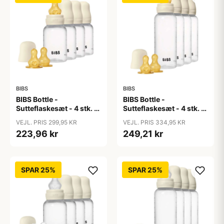
BIBS
BIBS
BIBS Bottle -
BIBS Bottle -
Sutteflaskesæt - 4 stk. -
Sutteflaskesæt - 4 stk. -
Plastik - Naturgummi -
Plastik - Naturgummi -
VEJL. PRIS 299,95 KR
VEJL. PRIS 334,95 KR
150ml - Ivory
270ml - Ivory
223,96 kr
249,21 kr
SPAR 25%
SPAR 25%