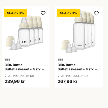
SPAR 20%
SPAR 20%
BIBS
BIBS
BIBS Bottle -
BIBS Bottle -
Sutteflaskesæt - 4 stk. -
Sutteflaskesæt - 4 stk. -
Plastik - Silikone - 150ml
Plastik - Silikone - 270ml
VEJL. PRIS 299,95 KR
VEJL. PRIS 334,95 KR
- Ivory
- Ivory
239,96 kr
267,96 kr