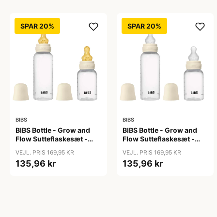
SPAR 20%
SPAR 20%
BIBS
BIBS
BIBS Bottle - Grow and
BIBS Bottle - Grow and
Flow Sutteflaskesæt -
Flow Sutteflaskesæt -
Plastik -
Plastik - Silikone/Rund -
VEJL. PRIS 169,95 KR
VEJL. PRIS 169,95 KR
Naturgummi/Rund -
150ml/270ml - 2-Pak -
135,96 kr
135,96 kr
150ml/270ml - 2-Pak -
Ivory
Ivory