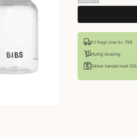
Fri fragt over kr. 799
Hurtig levering
Sikker handel med SS