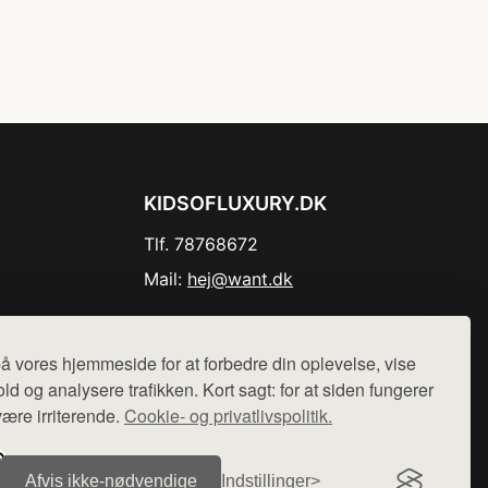
KIDSOFLUXURY.DK
Tlf. 78768672
Mail:
hej@want.dk
Cookie- og privatlivspolitik
å vores hjemmeside for at forbedre din oplevelse, vise
ld og analysere trafikken. Kort sagt: for at siden fungerer
være irriterende.
Cookie- og privatlivspolitik.
r sælges ikke varer fra denne side - vi henviser til de shops,
Afvis ikke‑nødvendige
Indstillinger