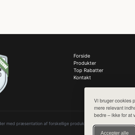
Forside
Produkter
Top Rabatter
Kontakt
Vi bruger cookies p
mere relevant indho
bedre – ikke for at 
r med præsentation af forskellige produkter fra diverse webshops. De
Accepter alle