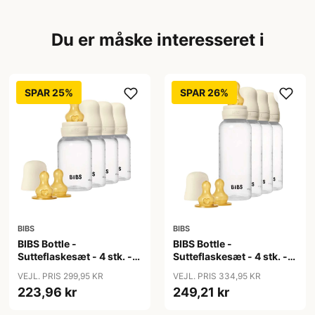
Du er måske interesseret i
SPAR 25%
SPAR 26%
BIBS
BIBS
BIBS Bottle -
BIBS Bottle -
Sutteflaskesæt - 4 stk. -
Sutteflaskesæt - 4 stk. -
Plastik - Naturgummi -
Plastik - Naturgummi -
VEJL. PRIS 299,95 KR
VEJL. PRIS 334,95 KR
150ml - Ivory
270ml - Ivory
223,96 kr
249,21 kr