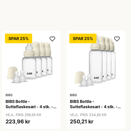
SPAR 25%
SPAR 25%
BIBS
BIBS
BIBS Bottle -
BIBS Bottle -
Sutteflaskesæt - 4 stk. -
Sutteflaskesæt - 4 stk. -
Plastik - Silikone - 150ml
Plastik - Silikone - 270ml
VEJL. PRIS 299,95 KR
VEJL. PRIS 334,95 KR
- Ivory
- Ivory
223,96 kr
250,21 kr