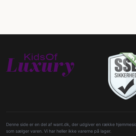
Denne side er en del af want.dk, der udgiver en række hjemmeside
som sælger varen. Vi har heller ikke varerne på lager.