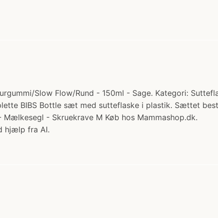
turgummi/Slow Flow/Rund - 150ml - Sage. Kategori: Sutteflas
te BIBS Bottle sæt med sutteflaske i plastik. Sættet består
w) - Mælkesegl - Skruekrave M Køb hos Mammashop.dk.
 hjælp fra AI.