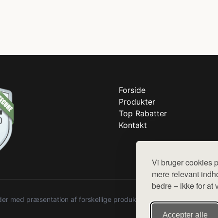
Forside
Produkter
Top Rabatter
Kontakt
Vi bruger cookies p
mere relevant indho
bedre – ikke for at 
r med præsentation af forskellige produkter fra diverse webshops. De
Accepter alle