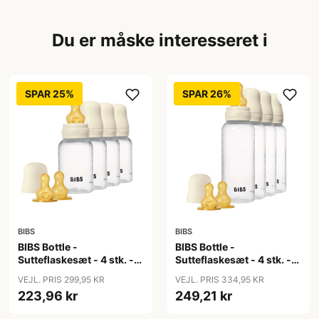
Du er måske interesseret i
SPAR 25%
SPAR 26%
BIBS
BIBS
BIBS Bottle -
BIBS Bottle -
Sutteflaskesæt - 4 stk. -
Sutteflaskesæt - 4 stk. -
Plastik - Naturgummi -
Plastik - Naturgummi -
VEJL. PRIS 299,95 KR
VEJL. PRIS 334,95 KR
150ml - Ivory
270ml - Ivory
223,96 kr
249,21 kr