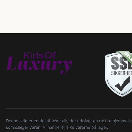
Denne side er en del af want.dk, der udgiver en række hjemmeside
som sælger varen. Vi har heller ikke varerne på lager.