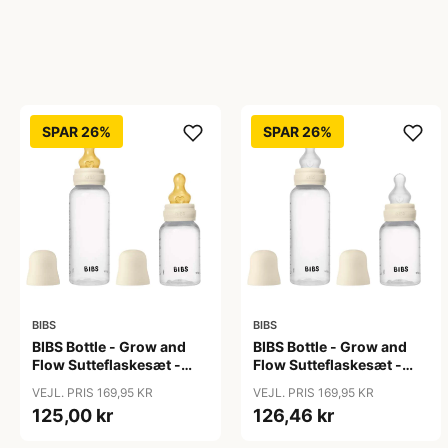
SPAR 26%
SPAR 26%
BIBS
BIBS
BIBS Bottle - Grow and
BIBS Bottle - Grow and
Flow Sutteflaskesæt -
Flow Sutteflaskesæt -
Plastik -
Plastik - Silikone/Rund -
VEJL. PRIS 169,95 KR
VEJL. PRIS 169,95 KR
Naturgummi/Rund -
150ml/270ml - 2-Pak -
125,00 kr
126,46 kr
150ml/270ml - 2-Pak -
Ivory
Ivory