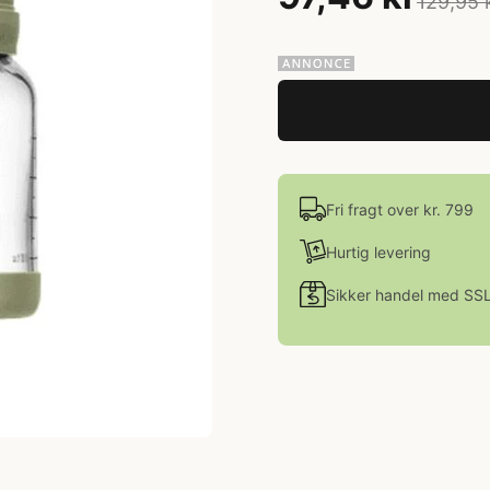
129,95 
Fri fragt over kr. 799
Hurtig levering
Sikker handel med SS