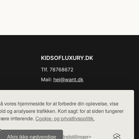
KIDSOFLUXURY.DK
Tlf. 78768672
Mail:
hej@want.dk
Cookie- og privatlivspolitik
å vores hjemmeside for at forbedre din oplevelse, vise
ld og analysere trafikken. Kort sagt: for at siden fungerer
være irriterende.
Cookie- og privatlivspolitik.
r sælges ikke varer fra denne side - vi henviser til de shops,
Afvis ikke‑nødvendige
Indstillinger