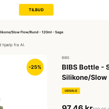
TILBUD
Silikone/Slow Flow/Rund - 120ml - Sage
 hjælp fra AI.
BIBS
BIBS Bottle - 
-25%
Silikone/Slow
UDSALG
97,46 kr