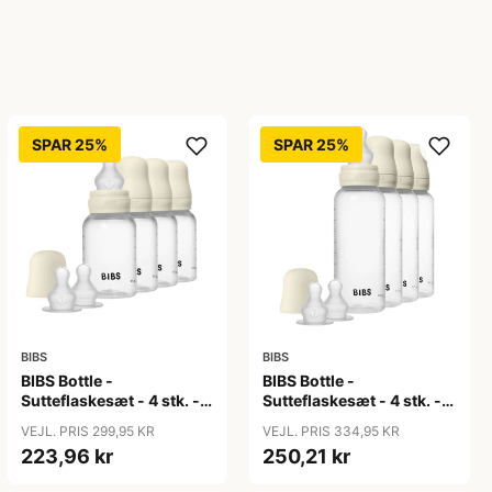
SPAR 25%
SPAR 25%
BIBS
BIBS
BIBS Bottle -
BIBS Bottle -
Sutteflaskesæt - 4 stk. -
Sutteflaskesæt - 4 stk. -
Plastik - Silikone - 150ml
Plastik - Silikone - 270ml
VEJL. PRIS 299,95 KR
VEJL. PRIS 334,95 KR
- Ivory
- Ivory
223,96 kr
250,21 kr