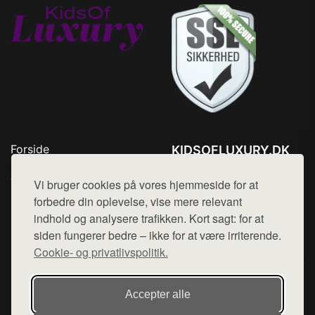
Forside
KIDSOFLUXURY.DK
Produkter
Tlf. 78768672
Top Rabatter
Vi bruger cookies på vores hjemmeside for at
Mail:
hej@want.dk
Kontakt
forbedre din oplevelse, vise mere relevant
indhold og analysere trafikken. Kort sagt: for at
Cookie- og privatlivspolitik
siden fungerer bedre – ikke for at være irriterende.
Cookie- og privatlivspolitik.
Denne side er en del af want.dk, der udgiver en række
Accepter alle
hjemmesider med præsentation af forskellige produkter fra