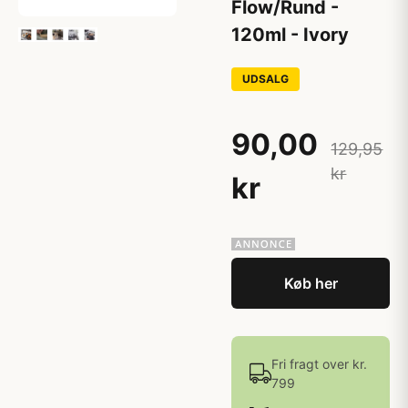
Flow/Rund -
120ml - Ivory
UDSALG
90,00
129,95
kr
kr
Køb her
Fri fragt over kr.
799