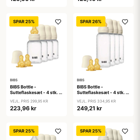
Ivory
SPAR 25%
SPAR 26%
BIBS
BIBS
BIBS Bottle -
BIBS Bottle -
Sutteflaskesæt - 4 stk. -
Sutteflaskesæt - 4 stk. -
Plastik - Naturgummi -
Plastik - Naturgummi -
VEJL. PRIS 299,95 KR
VEJL. PRIS 334,95 KR
150ml - Ivory
270ml - Ivory
223,96 kr
249,21 kr
SPAR 25%
SPAR 25%