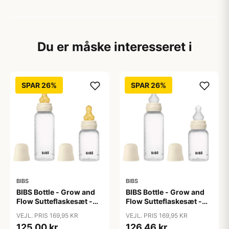
Du er måske interesseret i
SPAR 26%
SPAR 26%
BIBS
BIBS
BIBS Bottle - Grow and
BIBS Bottle - Grow and
Flow Sutteflaskesæt -
Flow Sutteflaskesæt -
Plastik -
Plastik - Silikone/Rund -
VEJL. PRIS 169,95 KR
VEJL. PRIS 169,95 KR
Naturgummi/Rund -
150ml/270ml - 2-Pak -
125,00 kr
126,46 kr
150ml/270ml - 2-Pak -
Ivory