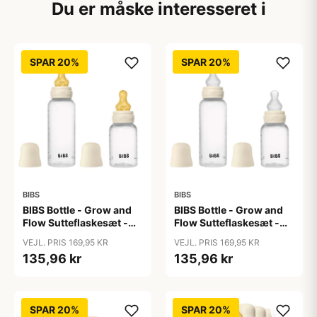
Du er måske interesseret i
SPAR 20%
SPAR 20%
BIBS
BIBS
BIBS Bottle - Grow and
BIBS Bottle - Grow and
Flow Sutteflaskesæt -
Flow Sutteflaskesæt -
Plastik -
Plastik - Silikone/Rund -
VEJL. PRIS 169,95 KR
VEJL. PRIS 169,95 KR
Naturgummi/Rund -
150ml/270ml - 2-Pak -
135,96 kr
135,96 kr
150ml/270ml - 2-Pak -
Ivory
Ivory
SPAR 20%
SPAR 20%