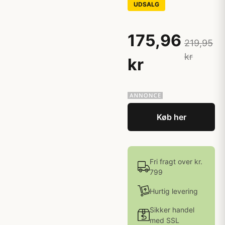
UDSALG
175,96
219,95
kr
kr
Køb her
Fri fragt over kr.
799
Hurtig levering
Sikker handel
med SSL