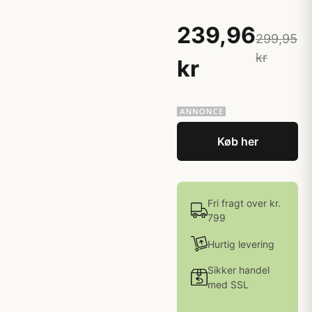
239,96
299,95
kr
kr
Køb her
Fri fragt over kr.
799
Hurtig levering
Sikker handel
med SSL