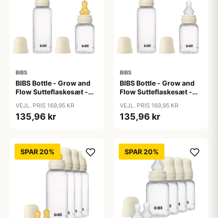
BIBS
BIBS
BIBS Bottle - Grow and
BIBS Bottle - Grow and
Flow Sutteflaskesæt -
Flow Sutteflaskesæt -
Plastik -
Plastik - Silikone/Rund -
VEJL. PRIS 169,95 KR
VEJL. PRIS 169,95 KR
Naturgummi/Rund -
150ml/270ml - 2-Pak -
135,96 kr
135,96 kr
150ml/270ml - 2-Pak -
Ivory
Ivory
SPAR 20%
SPAR 20%