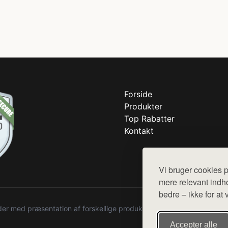
Forside
Produkter
Top Rabatter
Kontakt
Vi bruger cookies p
mere relevant indho
bedre – ikke for at 
r med præsentation af forskellige produkter fra diverse webshops. De
Accepter alle