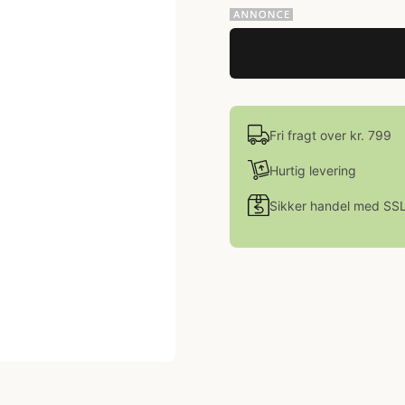
Fri fragt over kr. 799
Hurtig levering
Sikker handel med SS