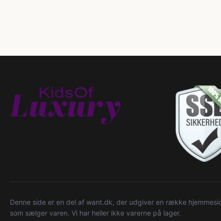
Denne side er en del af want.dk, der udgiver en række hjemmeside
som sælger varen. Vi har heller ikke varerne på lager.