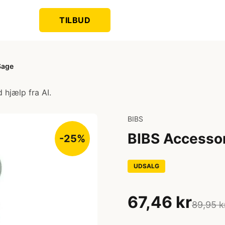
TILBUD
Sage
 hjælp fra AI.
BIBS
BIBS Accessor
-25%
UDSALG
67,46 kr
89,95 k