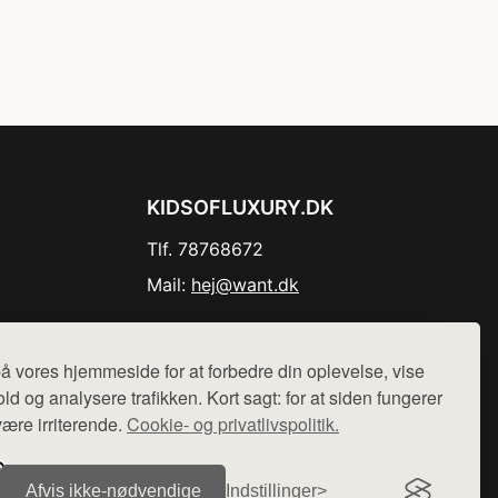
KIDSOFLUXURY.DK
Tlf. 78768672
Mail:
hej@want.dk
Cookie- og privatlivspolitik
å vores hjemmeside for at forbedre din oplevelse, vise
ld og analysere trafikken. Kort sagt: for at siden fungerer
være irriterende.
Cookie- og privatlivspolitik.
r sælges ikke varer fra denne side - vi henviser til de shops,
Afvis ikke‑nødvendige
Indstillinger