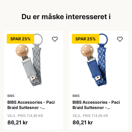
Du er måske interesseret i
SPAR 25%
SPAR 25%
BIBS
BIBS
BIBS Accessories - Paci
BIBS Accessories - Paci
Braid Suttesnor -
Braid Suttesnor -
Cloud/Iron
Cornflower/Dusty Blue
VEJL. PRIS 114,95 KR
VEJL. PRIS 114,95 KR
86,21 kr
86,21 kr