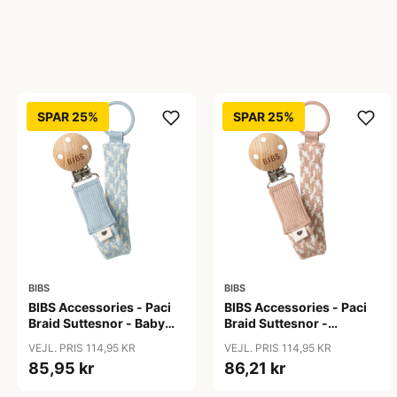
SPAR 25%
SPAR 25%
BIBS
BIBS
BIBS Accessories - Paci
BIBS Accessories - Paci
Braid Suttesnor - Baby
Braid Suttesnor -
Blue/Ivory
Blush/Ivory
VEJL. PRIS 114,95 KR
VEJL. PRIS 114,95 KR
85,95 kr
86,21 kr