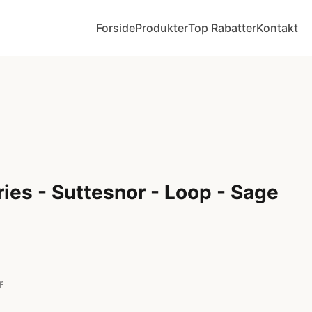
Forside
Produkter
Top Rabatter
Kontakt
ies - Suttesnor - Loop - Sage
r