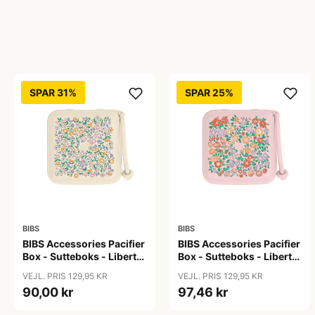
SPAR 31%
SPAR 25%
BIBS
BIBS
BIBS Accessories Pacifier
BIBS Accessories Pacifier
Box - Sutteboks - Liberty
Box - Sutteboks - Liberty
- Chloe Meadow/Ivory
- Oscar
VEJL. PRIS 129,95 KR
VEJL. PRIS 129,95 KR
Meadow/Blossom
90,00 kr
97,46 kr