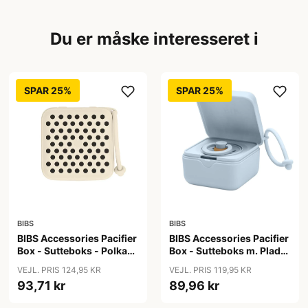
Du er måske interesseret i
SPAR 25%
SPAR 25%
BIBS
BIBS
BIBS Accessories Pacifier
BIBS Accessories Pacifier
Box - Sutteboks - Polka
Box - Sutteboks m. Plads
Studio - Ivory/Black
til 3 Sutter - Baby Blue
VEJL. PRIS 124,95 KR
VEJL. PRIS 119,95 KR
93,71 kr
89,96 kr