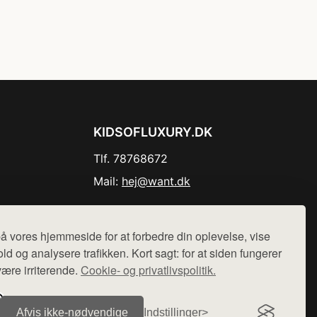
KIDSOFLUXURY.DK
Tlf. 78768672
Mail:
hej@want.dk
Cookie- og privatlivspolitik
å vores hjemmeside for at forbedre din oplevelse, vise
ld og analysere trafikken. Kort sagt: for at siden fungerer
være irriterende.
Cookie- og privatlivspolitik.
r sælges ikke varer fra denne side - vi henviser til de shops,
Afvis ikke‑nødvendige
Indstillinger