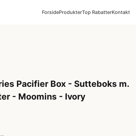
Forside
Produkter
Top Rabatter
Kontakt
ies Pacifier Box - Sutteboks m.
tter - Moomins - Ivory