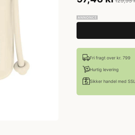
129,95 
Fri fragt over kr. 799
Hurtig levering
Sikker handel med SS