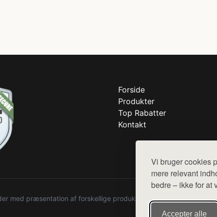
Forside
Produkter
Top Rabatter
Kontakt
Vi bruger cookies p
mere relevant indho
bedre – ikke for at 
r med præsentation af forskellige produkter fra diverse webshops. De
Accepter alle