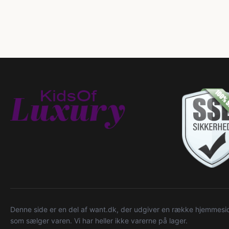
Denne side er en del af want.dk, der udgiver en række hjemmeside
som sælger varen. Vi har heller ikke varerne på lager.