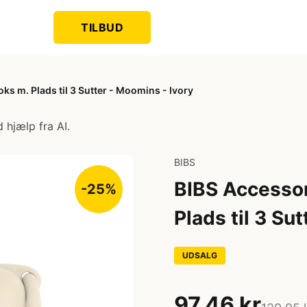
TILBUD
ks m. Plads til 3 Sutter - Moomins - Ivory
 hjælp fra AI.
BIBS
BIBS Accessor
-25%
Plads til 3 Su
UDSALG
97,46 kr