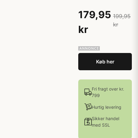
179,95
199,95
kr
kr
Køb her
Fri fragt over kr.
799
Hurtig levering
Sikker handel
med SSL