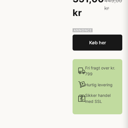
449,00
kr
kr
Køb her
Fri fragt over kr.
799
Hurtig levering
Sikker handel
med SSL