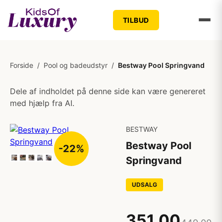
TILBUD
Forside
/
Pool og badeudstyr
/
Bestway Pool Springvand
Dele af indholdet på denne side kan være genereret
med hjælp fra AI.
BESTWAY
Bestway Pool
-22%
Springvand
UDSALG
351,00