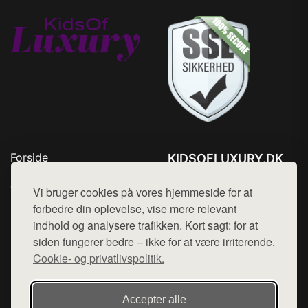
Forside
KIDSOFLUXURY.DK
Produkter
Tlf. 78768672
Top Rabatter
Vi bruger cookies på vores hjemmeside for at
Mail:
hej@want.dk
Kontakt
forbedre din oplevelse, vise mere relevant
indhold og analysere trafikken. Kort sagt: for at
Cookie- og privatlivspolitik
siden fungerer bedre – ikke for at være irriterende.
Cookie- og privatlivspolitik.
Denne side er en del af want.dk, der udgiver en række
Accepter alle