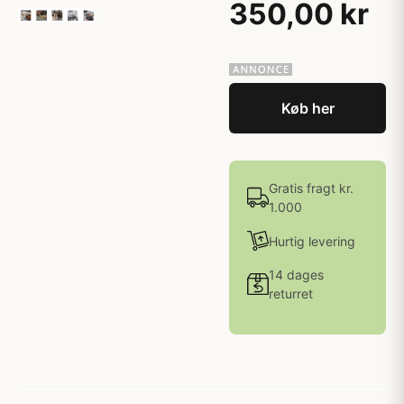
350,00 kr
Køb her
Gratis fragt kr.
1.000
Hurtig levering
14 dages
returret