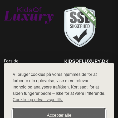
Forside
KIDSOFLUXURY.DK
Produkter
Tlf. 78768672
Top Rabatter
Vi bruger cookies på vores hjemmeside for at
Mail:
hej@want.dk
Kontakt
forbedre din oplevelse, vise mere relevant
indhold og analysere trafikken. Kort sagt: for at
Cookie- og privatlivspolitik
siden fungerer bedre – ikke for at være irriterende.
Cookie- og privatlivspolitik.
Denne side er en del af want.dk, der udgiver en række
Accepter alle