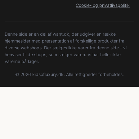
Cookie- og privatlivspolitik
Denne side er en del af want.dk, der udgiver en række
hjemmesider med præsentation af forskellige produkter fra
diverse webshops. Der sælges ikke varer fra denne side - vi
henviser til de shops, som sælger varen. Vi har heller ikke
varerne på lager.
© 2026 kidsofluxury.dk. Alle rettigheder forbeholdes.